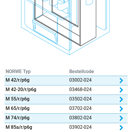
NORWE Typ
Bestellcode
Pro
M 42/r/p6g
03002-024
Pro
M 42-20/r/p6g
03468-024
Pro
M 55/r/p6g
03502-024
Pro
M 65/r/p6g
03702-024
Pro
M 74/r/p6g
03802-024
Pro
M 85a/r/p6g
03902-024