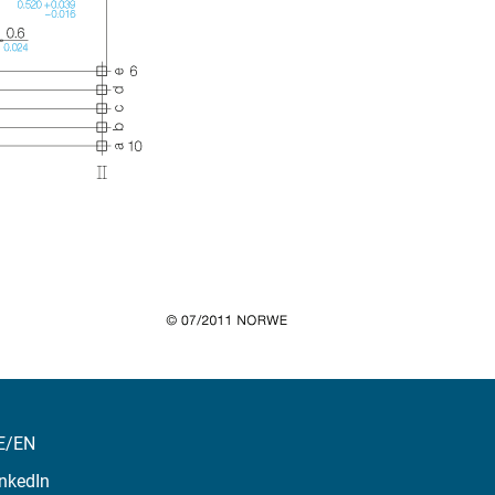
E/EN
nkedIn